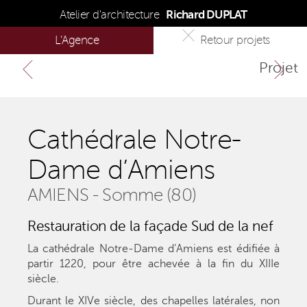
Atelier d'architecture
Richard DUPLAT
L’Agence
Retour
projets
Skip
Projet
Projet
to
content
précédent
suivant
Cathédrale Notre-
Dame d’Amiens
AMIENS - Somme (80)
Restauration de la façade Sud de la nef
La cathédrale Notre-Dame d’Amiens est édifiée à
partir 1220, pour être achevée à la fin du XIIIe
siècle.
Durant le XIVe siècle, des chapelles latérales, non